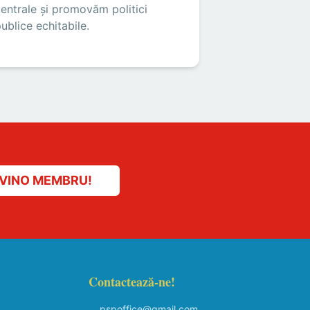
entrale și promovăm politici
ublice echitabile.
VINO MEMBRU!
Contactează-ne!
pspoffice@gmail.com